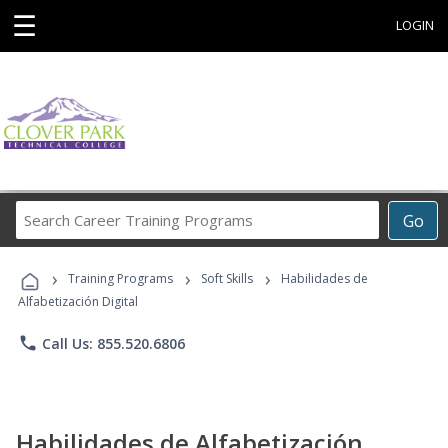
☰
LOGIN
Search
Go
Career
Training
›
›
›
Programs
Training Programs
Soft Skills
Habilidades de
Alfabetización Digital
phone
Call Us: 855.520.6806
Habilidades de Alfabetización