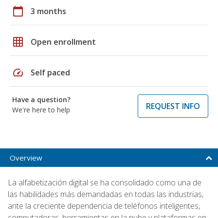
calendar_today
3 months
grid_on
Open enrollment
speed
Self paced
Have a question?
REQUEST INFO
We're here to help
Overview
La alfabetización digital se ha consolidado como una de
las habilidades más demandadas en todas las industrias,
ante la creciente dependencia de teléfonos inteligentes,
computadoras, herramientas en la nube y plataformas en