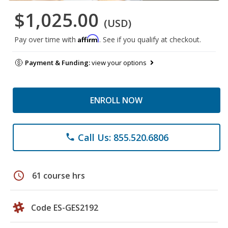
$1,025.00
(USD)
Affirm
Pay over time with
. See if you qualify at checkout.
Payment & Funding:
view your options
ENROLL NOW
Call Us: 855.520.6806
phone
schedule
61 course hrs
Code ES-GES2192