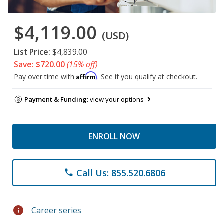
$4,119.00
(USD)
List Price:
$4,839.00
Save: $720.00
(15% off)
Affirm
Pay over time with
. See if you qualify at checkout.
Payment & Funding:
view your options
ENROLL NOW
Call Us: 855.520.6806
phone
info
Career series