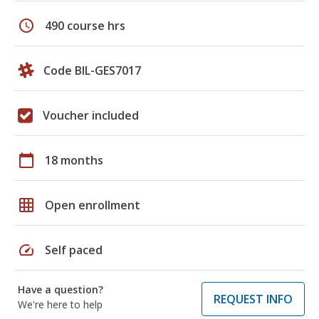
schedule
490 course hrs
Code BIL-GES7017
Voucher included
calendar_today
18 months
grid_on
Open enrollment
speed
Self paced
Have a question?
REQUEST INFO
We're here to help