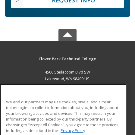
REQUEST INFO
Clover Park Technical College
4500 Steilacoom Blvd SW
Lakewood, WA 98499 US
MAIN CONTENT
Career Training
We and our partners may use cookies, pixels, and similar
technologies to collect information about you, including about
ADDITIONAL RESOURCES
your browsing activities and devices. This may result in your
information being collected by our third-party partners. By
Military
Student Blog
choosing to "Accept All Cookies", you agree to these practices,
Financial Assistance
including as described in the
Privacy Policy
Help