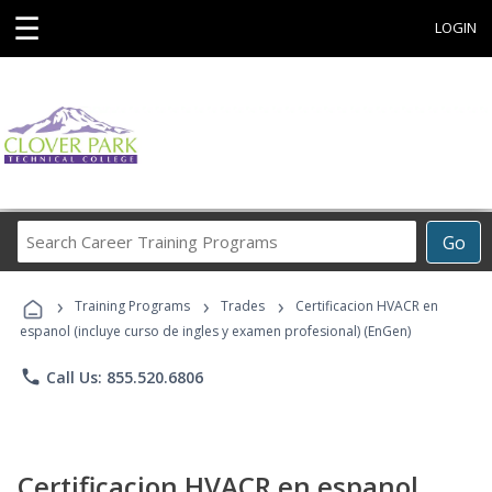
☰
LOGIN
Search
Go
Career
Training
›
›
›
Programs
Training Programs
Trades
Certificacion HVACR en
espanol (incluye curso de ingles y examen profesional) (EnGen)
phone
Call Us: 855.520.6806
Certificacion HVACR en espanol